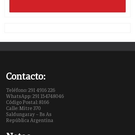
Contacto:
Teléfono: 291 4916 226
WhatsApp: 291 154748046
Código Postal: 8166
Calle: Mitre 370
Saldungaray – Bs As
República Argentina