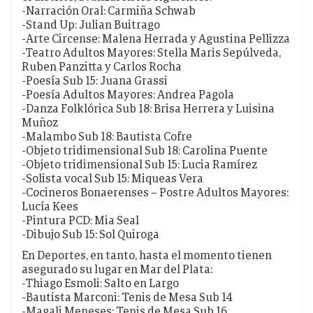
-Narración Oral: Carmiña Schwab
-Stand Up: Julian Buitrago
-Arte Circense: Malena Herrada y Agustina Pellizza
-Teatro Adultos Mayores: Stella Maris Sepúlveda,
Ruben Panzitta y Carlos Rocha
-Poesía Sub 15: Juana Grassi
-Poesía Adultos Mayores: Andrea Pagola
-Danza Folklórica Sub 18: Brisa Herrera y Luisina
Muñoz
-Malambo Sub 18: Bautista Cofre
-Objeto tridimensional Sub 18: Carolina Puente
-Objeto tridimensional Sub 15: Lucia Ramírez
-Solista vocal Sub 15: Miqueas Vera
-Cocineros Bonaerenses – Postre Adultos Mayores:
Lucía Kees
-Pintura PCD: Mia Seal
-Dibujo Sub 15: Sol Quiroga
En Deportes, en tanto, hasta el momento tienen
asegurado su lugar en Mar del Plata:
-Thiago Esmoli: Salto en Largo
-Bautista Marconi: Tenis de Mesa Sub 14
-Magali Meneses: Tenis de Mesa Sub 16