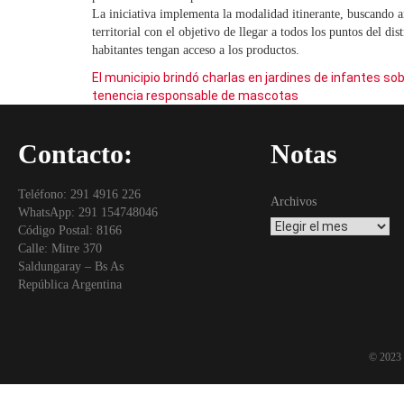
La iniciativa implementa la modalidad itinerante, buscando a
territorial con el objetivo de llegar a todos los puntos del dis
habitantes tengan acceso a los productos.
El municipio brindó charlas en jardines de infantes so
tenencia responsable de mascotas
Contacto:
Notas
Teléfono: 291 4916 226
Archivos
WhatsApp: 291 154748046
Código Postal: 8166
Calle: Mitre 370
Saldungaray – Bs As
República Argentina
© 2023 