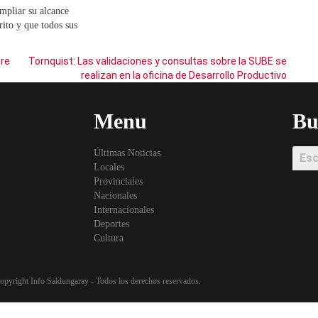
mpliar su alcance
trito y que todos sus
bre
Tornquist: Las validaciones y consultas sobre la SUBE se
realizan en la oficina de Desarrollo Productivo
Menu
Bu
Últimas Noticias
Locales
Provinciales
Nacionales
Internacionales
Deportes
Cultura
opyright Info Saldungaray - Todos los derechos reservados.